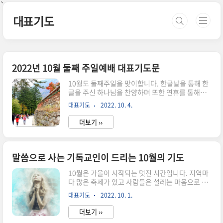
본문 바로가기
`
대표기도
2022년 10월 둘째 주일예배 대표기도문
10월도 둘째주일을 맞이합니다. 한글날을 통해 한
글을 주신 하나님을 찬양하며 또한 연휴를 통해서
자연의 천지만물을 누리게 하여 주신 은혜에 감사
대표기도
2022. 10. 4.
하는 주간이 되면 좋겠습니다. 또한 대학진학을 위
해서 준비하는 수험생를 위해서도 기도해 주시고
더보기 ››
같이 신앙생활을 하고 있는 주변의 성도님들의 처
지와 형편을 살펴보아 돕는 마음이 함께하는 선한
영향력이 있기를 원합니다. 교회의 여러가지 행사
도 있을 것입니다. 교회의 성장과 역할 감당을 위해
말씀으로 사는 기독교인이 드리는 10월의 기도
서 기도하는 것도 잊지 마시기 바랍니다. 10월 둘째
주일예배를 위한 대표기도문을 작성하여 드립니
10월은 가을이 시작되는 멋진 시간입니다. 지역마
다. 기도자와 교회의 형편에 따라 적용하시고 간절
다 많은 축제가 있고 사람들은 설레는 마음으로 사
한 기도로 준비하시기 바랍니다. 존귀하신 하나님
랑하는 사람들과 같이 찾아 나섭니다. 지난 9월을
대표기도
2022. 10. 1.
아버지 믿음을 주셔서 택한 백성으로 삼아 주시고
잘 보내고 새로운 마음으로 맞이하는 10월을 기도
항상 함께 하시는 창조주 하나님 아버지를 ..
하며 시작해 보세요. 하나님께서 함께하시며 더욱
더보기 ››
풍요롭게 하실 것입니다. 말씀으로 사는 기독교인