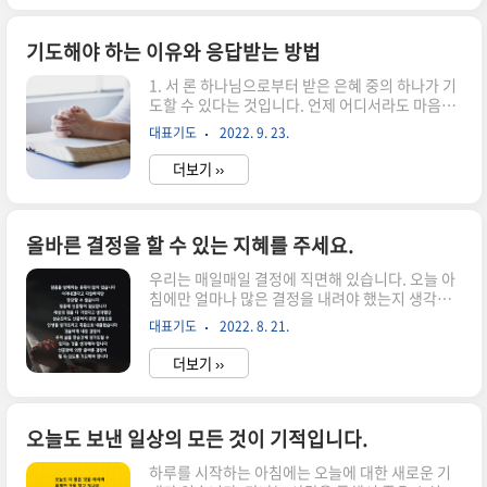
이 드리는 10월의 기도를 적어 보았습니다. 하나님
께서 주신 소중한 시간이 흘러 10월도 맞이하게 되
었습니다. 10월도 우리의 삶에 생동감이 넘치게 하
기도해야 하는 이유와 응답받는 방법
시고 믿음으로 살며 기회와 성공을 가져다주기를
1. 서 론 하나님으로부터 받은 은혜 중의 하나가 기
바라며 기대합니다. 가을의 미풍에 춤추는 소녀가
도할 수 있다는 것입니다. 언제 어디서라도 마음만
음률에 집중하며 아름다운 율동을 만들어 내고 모
먹으면 기도를 할 수 있습니다. 그러나, 기도를 하
두에게 기쁨과 만족을 주는 것과 같이 저의 삶에도
대표기도
2022. 9. 23.
나님께 받기 위해 그리고 축복을 얻기 위해 하게 되
보람되고 달콤한 추억이 가득하길 원합니다. 10월
면서 기도의 중요성이 우리 위주의 필요성에 의한
이 주는 자연의 아름다움과 따뜻한..
더보기 ››
도구로 생각하고 있습니다. 그래서 진정한 기도란
무엇인지 하는 것과 우리가 기도하는 이유를 알아
보면서 하나님께서 우리에게 그토록 사랑스럽게 내
려주신 기도의 은혜를 감사한 마음으로 받아야 합
올바른 결정을 할 수 있는 지혜를 주세요.
니다. 기도는 창조주이시며 지금도 우리를 돌보시
우리는 매일매일 결정에 직면해 있습니다. 오늘 아
는 하나님과 소통하는 방법입니다. 우리는 가정을
침에만 얼마나 많은 결정을 내려야 했는지 생각해
꾸리고 가족 간에 소통하며 살아가고 있습니다. 자
보세요: 나는 오늘 무엇을 하며 하루를 보낼 것인
녀가 부모에게 말씀을 듣고 알아가면서 말하는 것
대표기도
2022. 8. 21.
가? 나는 오늘 무엇을 먹을까? 어떻게 입고 나갈
처럼 기도는 그리스도인으로서, 하나님의 자녀로
까? 오늘 친구모임에 나갈까? 나가기 전에 기도할
서 부모와 대화하는 극히 정상적이면서도 ..
더보기 ››
까? 이메일을 확인해 볼까? 몇 시에 집을 나설까?
오늘은 누구를 만나서 무슨 말을 할까? 이 모든 것
들은 우리가 하는 작은 선택들이지만, 우리가 하고
있다는 것을 결코 깨닫지 못할 수도 있습니다. 우리
오늘도 보낸 일상의 모든 것이 기적입니다.
는 하루 종일 사소한 결정을 내립니다. 무엇보다도,
하루를 시작하는 아침에는 오늘에 대한 새로운 기
우리는 이러한 작은 결정들의 삶을 살아가고 있지