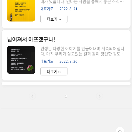
대가 있습니다. 만나는 사람을 통해서 좋은 소식을
만 우리는 기본적으로 기독교인으로서 충실하게 살
전해 듣기 바라고 직장에서는 맡은 일이 순조롭게
아 갈 필요성을 깨달았기 때문에 성실한 결정을 할
대표기도
2022. 8. 21.
진행되기를 원합니다. 무엇보다도 마음의 평안과
것으로 믿고 많은 생각을 하지 않습니다. 하지만 때
기쁨이 있는 하루가 되기를 기도합니다. 어제 밤을
때로, 우리는 우리가 확..
더보기 ››
잘 자고 일어 난것도 기적이고 아프지 않고 지내는
것도 기적입니다. 일상에서 일어나는 것들과 아무
렇지 않게 지나가는 것도 기적입니다. 왜냐하면 내
가 준비하고 할 수 있는 일이 없었습니다. 항상 감사
넘어져서 아프겠구나!
하며 겸손하게 그리고 정직하고 성실하게 살아가는
인생은 다양한 이야기를 만들어내며 계속되어집니
중에 맡는 일상이 기적의 연속입니다. "오늘도 더
다. 마치 우리가 살고있는 길과 같이 평탄한 길도 있
좋은 것을 바라며 특별한 것을 찾고 있나요 친구들
고 굴곡진 길도 있으며 때로는 막혀서 돌아가야 할
과 수다속에서도 털어버리지 못한 귀퉁이 마음이
대표기도
2022. 8. 20.
경우도 있습니다. 그리고 닥친 상황속에서 막막해
있나요 평범한 일상속에 행복과 기쁨이 담겨 있습
보이지만 친히 손잡아 주시는 하나님이 계십니다.
니다. 일상이 기적입니다."
더보기 ››
아플때 손잡아 낫게해 주시고 혼자있어 무서울때
곁에 계시며 토닥여주십니다. 이제는 혼자있는 것
이 아니라는 것을 확신하고 살아가야 합니다. 곤고
할때 힌들때 기도하면 들으시며 응담해 주십니다.
언제나 귀 기울여 들으시는 하나님의 선하신 도우
1
심이 있습니다. 힌들면 쉬어가자 하시고 새로운 힘
을 공급해 주시는 창조주 하나님을 믿으시기 바랍
니다. "넘어져서 아프겠구나 내가 손잡아 줄게 혼
자 있어서 무섭겠구나 내가 있어 줄게 사랑하는 사
람이 떠나서 슬프겠구나 내가 울어줄 게 생..