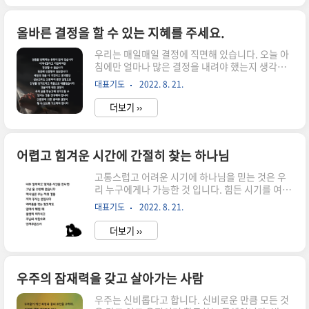
하나님이 그 사람에게 더 많은 믿음을 주셨음이 틀
림없다는 잘못된 판단을 합니다. 하나님과 나는 일
대 일로 만나는 구원자이십니다. 하나님을 향해서
올바른 결정을 할 수 있는 지혜를 주세요.
나에게 집중하는 것이 필요합니다. 그래서 우리는
우리는 매일매일 결정에 직면해 있습니다. 오늘 아
믿음이 하나님으로부터 온다는 것과 모든 믿는 자
침에만 얼마나 많은 결정을 내려야 했는지 생각해
들에게 같은 믿음의 척도를 주신다는 것을 알게 됩
보세요: 나는 오늘 무엇을 하며 하루를 보낼 것인
니다. 하나님은 모든 사람들에게 동일한 방식으로
대표기도
2022. 8. 21.
가? 나는 오늘 무엇을 먹을까? 어떻게 입고 나갈
다가 오십니다. 우리에게 남보다 특별한 믿음을 주
까? 오늘 친구모임에 나갈까? 나가기 전에 기도할
지 않습니다. 다만 믿..
더보기 ››
까? 이메일을 확인해 볼까? 몇 시에 집을 나설까?
오늘은 누구를 만나서 무슨 말을 할까? 이 모든 것
들은 우리가 하는 작은 선택들이지만, 우리가 하고
있다는 것을 결코 깨닫지 못할 수도 있습니다. 우리
어렵고 힘겨운 시간에 간절히 찾는 하나님
는 하루 종일 사소한 결정을 내립니다. 무엇보다도,
고통스럽고 어려운 시기에 하나님을 믿는 것은 우
우리는 이러한 작은 결정들의 삶을 살아가고 있지
리 누구에게나 가능한 것 입니다. 힘든 시기를 여러
만 우리는 기본적으로 기독교인으로서 충실하게 살
번 겪으면서 하나님을 더욱 믿고 신뢰하는 과정을
아 갈 필요성을 깨달았기 때문에 성실한 결정을 할
대표기도
2022. 8. 21.
거쳐 알수 있습니다. 어려운 시기를 통해 하나님을
것으로 믿고 많은 생각을 하지 않습니다. 하지만 때
믿을 때 희망과 기쁨을 가질 수 있다는 것을 알려주
때로, 우리는 우리가 확..
더보기 ››
고 싶습니다. 우리는 어려운 시기에 하나님을 믿는
것에 대해 절실함이 있기 때문에 많은 값진 정신적
보물을 축복받고 있습니다. 우리가 이 시련을 걸어
가는 것 말고는 다른 어떤 방법도 받지 못했을 때,
우주의 잠재력을 갖고 살아가는 사람
정말로, 하나님은 이러한 어려운 상황에 대해 훌륭
우주는 신비롭다고 합니다. 신비로운 만큼 모든 것
한 목적을 가지고 계시니 망설이지말고 하나님을