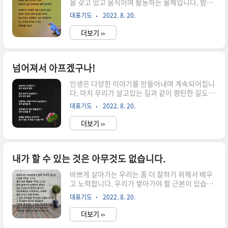
을 갖고 있고 움직이며 활동하는 물체입니다. 밤에
의지하시기 바랍니다. 혹독한 시련을 겪고 있다면,
눈을 들어 보면 매일의 모습이 다르게 보입니다. 오
하나님을 통해 기쁨, 만족, 심지어 평화를 발견하도
대표기도
2022. 8. 20.
늘은 무엇을 만들어 내며 움직이고 있는 것인지 생
록 나아가야 합니다. 습관적으로 우리의 생각을 약
각을 하게 됩니다. 하나님이 우리를 소중하게 창조
하게 머무르게 하는 것..
더보기 ››
하셨습니다. 우주의 모든 것보다도 소중하게 여기
시며 보살펴 주시고 계십니다. 자신감있게 살아갈
이유가 있습니다. 모든 잠재력을 주신 하나님을 믿
으며 잠깐의 실패나 좌절에 쓰러져 있지말고 능력
넘어져서 아프겠구나!
주시는 하나님을 의지하여 힘차게 도전해 나가기
인생은 다양한 이야기를 만들어내며 계속되어집니
바랍니다. "두려움이 아닌 희망과 꿈의 조언을 구
다. 마치 우리가 살고있는 길과 같이 평탄한 길도 있
하라. 좌절에 대해 생각하지 말고, 채워지지 않은
고 굴곡진 길도 있으며 때로는 막혀서 돌아가야 할
잠재력에 대해 생각하라. 시도했다가 실패한 것을
대표기도
2022. 8. 20.
경우도 있습니다. 그리고 닥친 상황속에서 막막해
신경쓰지 말고, 여전히 가능한 것에 관심을 가져라.
보이지만 친히 손잡아 주시는 하나님이 계십니다.
오늘 하루는 실패해도 나를 격려해..
더보기 ››
아플때 손잡아 낫게해 주시고 혼자있어 무서울때
곁에 계시며 토닥여주십니다. 이제는 혼자있는 것
이 아니라는 것을 확신하고 살아가야 합니다. 곤고
할때 힌들때 기도하면 들으시며 응담해 주십니다.
내가 할 수 있는 것은 아무것도 없습니다.
언제나 귀 기울여 들으시는 하나님의 선하신 도우
바쁘게 살아가는 우리는 좀 더 잘하기 위해서 배우
심이 있습니다. 힌들면 쉬어가자 하시고 새로운 힘
고 노력합니다. 우리가 쌓아가야 할 근본이 있습니
을 공급해 주시는 창조주 하나님을 믿으시기 바랍
다. 하나님께 향한 간절함과 전적인 의지가 있어야
니다. "넘어져서 아프겠구나 내가 손잡아 줄게 혼
대표기도
2022. 8. 20.
합니다. 아무리 좋은 것을 쌓아도 한 순간에 무너지
자 있어서 무섭겠구나 내가 있어 줄게 사랑하는 사
는 것을 막을 수 있는 힘이 없습니다. 그렇기때문에
람이 떠나서 슬프겠구나 내가 울어줄 게 생..
더보기 ››
시작부터 근본이 되시는 창조주 하나님께 합당한