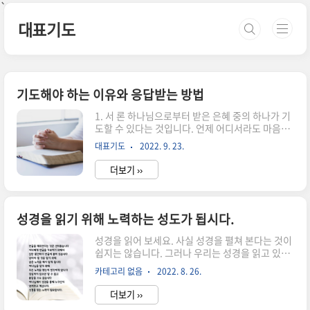
본문 바로가기
`
대표기도
기도해야 하는 이유와 응답받는 방법
1. 서 론 하나님으로부터 받은 은혜 중의 하나가 기
도할 수 있다는 것입니다. 언제 어디서라도 마음만
먹으면 기도를 할 수 있습니다. 그러나, 기도를 하
대표기도
2022. 9. 23.
나님께 받기 위해 그리고 축복을 얻기 위해 하게 되
면서 기도의 중요성이 우리 위주의 필요성에 의한
더보기 ››
도구로 생각하고 있습니다. 그래서 진정한 기도란
무엇인지 하는 것과 우리가 기도하는 이유를 알아
보면서 하나님께서 우리에게 그토록 사랑스럽게 내
려주신 기도의 은혜를 감사한 마음으로 받아야 합
성경을 읽기 위해 노력하는 성도가 됩시다.
니다. 기도는 창조주이시며 지금도 우리를 돌보시
는 하나님과 소통하는 방법입니다. 우리는 가정을
성경을 읽어 보세요. 사실 성경을 펼쳐 본다는 것이
꾸리고 가족 간에 소통하며 살아가고 있습니다. 자
쉽지는 않습니다. 그러나 우리는 성경을 읽고 있고
녀가 부모에게 말씀을 듣고 알아가면서 말하는 것
그 은혜로 말씀을 믿고 신앙생활을 잘 해 나가고 있
카테고리 없음
2022. 8. 26.
처럼 기도는 그리스도인으로서, 하나님의 자녀로
습니다. 그래서 성경을 읽도록 권해보는 것을 실천
서 부모와 대화하는 극히 정상적이면서도 ..
해 볼 수 있었습니다. 사람들은 종종 어떤 사람이 건
더보기 ››
강, 재정, 가족 등 말씀에 따라 번창하는 것을 보고