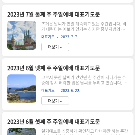
으로 아이들을 지도해야 할 교사가 흔들리고 있는
혼탁한 세상입니다. 누가 옳고 그름은 뒤에 두고 우
리모두가 사용자가 될 수 있고 제공자도 될 수 있다
2023년 7월 둘째 주 주일예배 대표기도문
는 점에서 사랑을 회복하는 진지한 마음의 자세가
뜨거운 날씨가 연일 계속되고 있는 주간입니다. 비
요구됩니다. 더욱 하나님을 바라보며 의지할 수 밖
가 내린다는 예보가 있기는 하지만 중부지방의 날
에 없음을 고백하게 되는 주간입니다. 우리 모두는
씨는 뜨거운 여름입니다. 여름 더위가 시작된다는
지금 있는 자리에서 하나님이 보시기에 기뻐하심을
대표기도
2023. 7. 7.
소서도 있으니 계절적으로도 더워야 할 시기입니
보여드릴 수 있는 성도인지 추스려보아야 겠다는
다. 한 주간을 보내면서 여름성경학교 등 행사 준비
생각을 하면서 저도 생각에 잠겨 보았..
더보기 ››
에 바쁜 교사들의 모임을 자주 보게 됩니다. 코로나
로 인해 잃어버린 영성을 되찾기 위해서 이제는 새
로운 각오로 각자의 믿음을 찾아 바로 세울 때입니
다. 영적으로 건강한 여름이 되기를 바라면서 2023
2023년 6월 넷째 주 주일예배 대표기도문
년 7월 둘째 주 주일예배 대표기도문을 작성하였습
고르지 못한 날씨가 있었던 한 주간이 지나가는 주
니다. 2023년 7월 2주차 주일예배 대표기도문 전
중에 잠시 허락한 맑은 날씨를 누리고 있습니다. 살
지전능하신 하나님 아버지! 세상 만물을 창조하시
아가는 순간마다 주님의 은혜임을 느끼며 감사하게
고 허락하시며 계획대로 이끌어 가시고 사랑하여
대표기도
2023. 6. 22.
지냈습니다. 운전 중 바로 앞에서 교통사고가 발생
주심에 감사드립니다. 독생자 예수그리스도의 대
하는 일을 목격하면서 더욱 낮아질 수 밖에 없고 주
속함으로 하나님의 백성으로 삼아주시고 ..
더보기 ››
님을 의지할 수 밖에 없습니다. 감사한 마음으로
2023년 6월 4주차 주일예배 대표기도문을 작성하
였습니다. 2023년 6월 넷째 주 주일예배 대표기도
문 천지 만물을 창조하시고 인간의 역사를 주관하
2023년 6월 셋째 주 주일예배 대표기도문
시는 하나님께 감사와 영광을 올려드립니다. 주일
일기예보를 신중하게 확인하고 다녀야만 하는 주간
예배를 허락하시고 말씀으로 인도하시는 하나님의