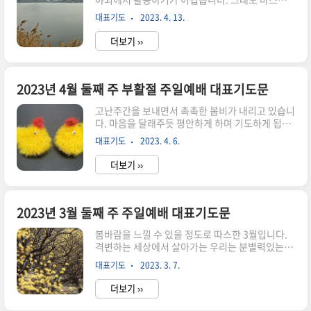
기도문을 작성하였습니다. 사랑이 많으신 하나님
를 쓰고 한강에 나가 보았습니다. 유유히 흐르는 강
아버지! 주일에 감사와 경건함으로 예배를 올려드
대표기도
2023. 4. 13.
물과 자연이 어우러진 한강은 멋진 자연의 선물입
리오니 기쁘게 받아주시옵기를 원합니다. 우리의
니다. 인공적인 철교도 있지만 자연을 보조하는 장
죄 때문에 십자가에서 죽으시고, 사흘째 되던..
더보기 ››
식에 불과합니다. 자연을 주신 하나님께 감사한 마
음으로 거닐었습니다. 다음주부터라도 맑고 따뜻
한 봄날을 맞이하고 우리의 생활에도 좋은 소식으
로 가득하기를 바라는 마음으로 2023년 4월 셋째
2023년 4월 둘째 주 부활절 주일예배 대표기도문
주 주일예배 대표기도문을 준비했습니다. 이처럼
고난주간을 보내면서 촉촉한 봄비가 내리고 있습니
좋은 세상을 만드시고 주님의 사랑으로 인도하시며
다. 마음을 달래주듯 평안하게 하며 기도하게 됩니
주일에 말씀을 사모하는 마음으로 교회에 모여 하
다. 우리를 위해 죽으신 주님을 생각하며 감사한 마
나님께 예배를 올려 드리게 하여 주심을 감사드립
대표기도
2023. 4. 6.
음으로 지내며 부활절 주일예배를 기다립니다. 다
니다. 십자가의 보혈로 대속하신 크나큰 사랑을 기
시 사신 주님을 믿으며 2023년 4월 둘째 주 부활절
억하게 하시고 주님의 은혜임을 고백하며 주신 말..
더보기 ››
주일예배 대표기도문을 준비했습니다. 천지를 창
조하신 여호와 하나님! 우리의 죄를 사해주시려 십
자가에 피 흘리신 보혈을 생각하며 회개하는 마음
으로 기도하며 고난주간을 보내고, 다시 사신 부활
2023년 3월 둘째 주 주일예배 대표기도문
의 주님을 믿으며 감사와 기쁨의 마음으로 부활절
봄바람을 느낄 수 있을 정도로 따스한 3월입니다.
주일예배를 오려드리오니 영광 받아 주시옵소서.
격변하는 세상에서 살아가는 우리는 분별력있는 삶
죄 없으신 주님의 십자가 희생으로 인하여 우리들
을 구하며 살아야 하겠다는 생각이듭니다. 옳은 것
의 죄가 깨끗하여졌다는 놀라운 사실을 다시 한번
대표기도
2023. 3. 7.
과 그른 것의 구별이 불확실할 정도로 흔들리는 정
깊이 간직하고 세상 속에 살아갈 동안에도 말씀이
보를 대하며 살고 있고 대적하는 세력들의 거친 행
힘이 되셔서 죄 가운데에서 깨달음으로 회..
더보기 ››
동에 영적으로 무장하며 살아가야 하겠습니다. 사
순절 기간을 통해서 주님 앞에 작은 것일지라도 더