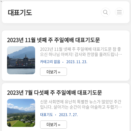
본문 바로가기
`
대표기도
2023년 11월 넷째 주 주일예배 대표기도문
2023년 11월 넷째 주 주일예배 대표기도문 참 좋
으신 하나님 아버지! 감사와 찬양을 올려드립니다.
지난 주일에는 추수감사절로 감사하는 예배를 드리
카테고리 없음
2023. 11. 23.
게 하시고, 오늘도 거룩한 주일에 이 땅에 있는 모든
교회에 모여 하나님께 예배를 올려 드리오니 영광
더보기 ››
받아 주시옵소서. 독생자 예수그리스도를 보내주
시고, 구주로 고백함으로 구원받게 하시며 자녀 삼
아주신 은혜도 감사드립니다. 하나님의 자녀답게
말씀대로 순종하며 하늘에 소망을 두며 기쁨도 누
2023년 7월 다섯째 주 주일예배 대표기도문
릴 수 있도록 인도하여 주시옵소서. 어느덧 1년의
끝자락에 다가 섰습니다. 모든 시간이 주님의 은혜
신문 사회면에 유난히 특별한 뉴스가 많았던 주간
로 잘 지낼 수 있었고 어렵고 힘든 상황에서도 주님
입니다. 살아가는 순간이 아슬 아슬하고 두렵기도
의 도우시는 손길을 느끼며 견뎌낼 수 있었습니다.
합니다. 만물을 창조하시고 천지를 인간에게 허락
대표기도
2023. 7. 27.
세상은 전쟁과 기근 등으로 어지러운 상황에 있습
하신 하나님. 마땅히 영광받으셔야 하실 하나님을
니다. 우리의 허망한 욕심으로 하..
바라보면 죄인이 더욱 죄를 알게 합니다. 거리에서
더보기 ››
피습을 당해서 목숨을 잃고, 존경받으면서 헌신적