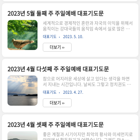
번 생각해 보고 겸손하고 감사한 마음으로 5월을
보내면 좋겠습니다. 서울 광화문을 다녀와서 2023
년 5월 3주차 주일예배 대표기도문을 준비했습니
2023년 5월 둘째 주 주일예배 대표기도문
다. 5월 세째 주 주일예배 대표기도문 존귀하신 하
세계적으로 경제적인 혼란과 자국의 이익을 위해서
나님 아버지! 복음으로 택한 백성으로 삼아 주시고
움직이는 강대국들의 움직임 속에서 실로 많은 위
돌보시는 창조주 하나님 아버지를 찬양합니다. 오
협감을 느끼게 됩니다. 하나님을 의지하면 지낼 수
늘 주일에도 주시는 말씀을 사모하며 예배로 감사
대표기도
2023. 5. 10.
있다는 것만으로도 은혜입니다. 가장 약한것을 아
와 영광을 올려 드립니다. 기쁜 일이 있을 때나 슬픔
시고 도우시는 하나님을 바라봅니다. 하루 하루가
을 당할 때도 하나님의 도..
더보기 ››
좋은 일로 채워지기를 위해 기도하지만 온전하게
지낼 수 있는 것만으로도 은혜가 넘치는 것임을 고
백합니다. 5월 가정의 달에 어버이주간도 즐겁게
보내시고 복된 가정이 되시길 바라며, 2023년 5월
2023년 4월 다섯째 주 주일예배 대표기도문
둘째 주 주일예배 대표기도문을 작성했습니다. 건
참으로 어지러운 세상에 살고 있다는 생각을 하면
강하세요. 5월 둘째 주 주일예배 대표기도문 참 좋
서 지내는 시간입니다. 날씨도 그렇고 정치권도 매
으신 하나님 아버지! 주신 은혜에 감사드리며 예배
일 원색적인 싸움을 하고 경제적인 어려움으로 인
를 올려드립니다. 천지 만물을 창조하시고 감출 수
대표기도
2023. 4. 27.
해 선량한 사람들이 목숨까지도 잃어 버리고 있는
없는 죄로 가득한 우리를 독생자 예수그리스도의
안타까운 상황이 발생하였습니다. 나라는 국운을
보혈로 대속하시고 구원받은 하나님의..
더보기 ››
걸고 살아내야 하는 외교의 고립속에서 몸부림치고
있다고 봅니다. 하나님을 믿는 우리는 믿음의 중심
을 잡고 잘 견뎌내야 할 시기인것으로 생각됩니다.
혹시라도 어려운 일이 있을지라도 기도하며 감사하
2023년 4월 셋째 주 주일예배 대표기도문
는 가운데 응답하시는 주님의 은혜로 승리하시기를
좋은 계절과 시기이지만 최악의 황사와 미세먼지로
기도합니다. 2023년 4월 다섯째 주 주일예배 대표
야외에서 활동하기가 어렵습니다. 그래도 마스크