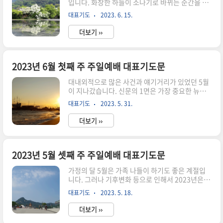
입니다. 화창한 하늘이 소나기로 바뀌는 순간을 체
거룩하심에 따라 은혜가 넘치는 예배가 되게 하여
험하면서 믿음의 자심감도 함부로 내세울 것이 못
주시옵소서. 십자가의 구원으로 죄인의 자리에서
대표기도
2023. 6. 15.
된다는 순간적인 생각을 해보았습니다. 내리는 비
의인의 자리로 옮겨 주시고 한없는 사랑으로 도우
도 피하지 못하는 우리는 너무 자신만만하게 지내
심에 감사드립니다. 성령님의 능력으..
더보기 ››
고 있는 것은 아닌지 감사하고 겸손한 마음으로 생
활하는 노력이 필요합니다. 6월의 중반을 보내고
주일을 맞이합니다. 어떻게 보내고 계신가요? 일상
의 순간이 기적이며 도우심의 연속입니다. 이런 생
2023년 6월 첫째 주 주일예배 대표기도문
각은 화요일에 다녀 온 장례식장에서도 느낄 수 있
대내외적으로 많은 사건과 얘기거리가 있었던 5월
었습니다. 주님과 같이 동행하며 성공하는 삶을 누
이 지나갔습니다. 신문의 1면은 가장 중요한 뉴스
리는 거룩한 주간되길 바라며 2023년 6월 셋째 주
로 다루어지는데 대체로 어둡고 다툼있는 기사가
주일예배 대표기도문을 작성하였습니다. 2023년
대표기도
2023. 5. 31.
대부분이였습니다. 하나님이 세상을 창조하시고
6월 3주 차 주일예배 대표기도문 전능하신 하나님
기뻐하셨는데 지금 우리가 살고있는 세상은 기뻐할
아버지! 천지 만물을 창조하신 하나님..
더보기 ››
만한 부분이 매우 부족합니다. 하나님을 믿는 우리
가 주님의 기쁨이 되어야 할텐데 그마저도 선듯 자
신있게 말할 수 없는 것도 현실입니다. 새로운 달 6
월에 들어가면서 마음을 가다듬어 봅니다. 하나님
2023년 5월 셋째 주 주일예배 대표기도문
앞에 기쁨이 되는 성도가 되길바라며 2023년 6월
가정의 달 5월은 가족 나들이 하기도 좋은 계절입
1주차 주일예배 대표기도문을 작성하였습니다.
니다. 그러나 기후변화 등으로 인해서 2023년은 무
2023년 6월 첫째 주 주일예배 대표기도문 전능하
더위가 일찍 찾아오고 에상치 못한 소나기도 내립
시며 사랑이 많으신 하나님! 오늘도 주님을 바라보
대표기도
2023. 5. 18.
니다. 우리의 살아가는 삶속에서 겪는 변화를 생각
며 감사하는 마음으로 예배의 자리에 나왔습니다.
하게 합니다. 하나님을 의지할 수 밖에 없는 우리가
지난 5월도 하나님의 은혜로 잘 지내고 ..
더보기 ››
내 욕심을 가장 앞세우고 있는 것은 아닌지 다시 한