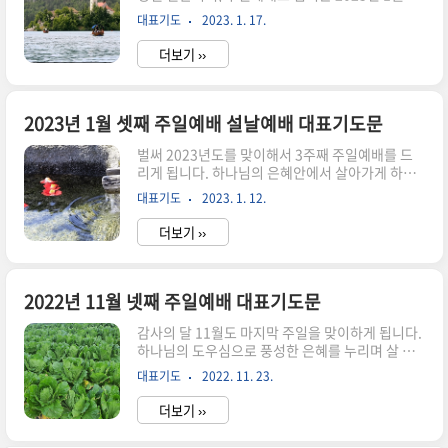
주 주일예배 대표기도문입니다. 고향에 가셔서 예
늘도 거룩하고 복된 주일 날 세상 만방에 말씀을 선
대표기도
2023. 1. 17.
배하시는 분들도 있고, 교회를 섬기고 늦은 귀향길
포하시며 모든 주의 백성이 몸 된 주의 제단에 나와
을 떠나시는 분들도 계시리라 짐작합니다. 그래도
서 입을 모아 여호와 성..
더보기 ››
주님의 말씀으로 예배를 섬기는 마음은 우리 모두
한결같을 것 입니다. 변치 않는 마음으로 예배를 섬
기는 주일예배 대표기도문을 준비하였습니다. 어
제나 오늘이나 영원토록 변치 않으시는 전능하신
2023년 1월 셋째 주일예배 설날예배 대표기도문
하나님 아버지! 2023년 새해를 은혜 가운데 시작
벌써 2023년도를 맞이해서 3주째 주일예배를 드
하게 하시고 오늘 복된 주일에 온 마음과 정성을 다
리게 됩니다. 하나님의 은혜안에서 살아가게 하시
해 예배드리게 하여 주심을 감사드립니다. 우리가
고 복을 더하시니 감사가 흘러 넘칩니다. 아무쪼록
살아 숨 쉬게 하시고 날마다 새로운 하루를 맞이하
대표기도
2023. 1. 12.
희망과 기쁨이 가득한 설날연휴 맞이하시길 바라면
는 모든 것이 하나님의 은혜임을 되새기며 감사드
서 2023년 1월 셋째주일예배 설날예배 대표기도
립니다. 지난 한 해 동안의 삶을 ..
더보기 ››
문을 작성하였습니다. 전능하신 하나님 아버지! 마
음과 정성을 다하여 올려드리는 예배를 받아 주시
옵소서. 지난 주간 살아갈 동안에도 하나님을 의지
하며 살아가게 하시고 도우시며 인도하시는 은혜에
2022년 11월 넷째 주일예배 대표기도문
감사드립니다. 예수그리스도 십자가 보혈을 생각
감사의 달 11월도 마지막 주일을 맞이하게 됩니다.
하며 날마다 마음을 가다듬고 간절한 마음으로 감
하나님의 도우심으로 풍성한 은혜를 누리며 살 수
사와 영광을 올려 드립니다. 하나님을 신뢰하는 결
있었고 항상 동행하시며 도우신 하나님께 영광을
단뿐만 아니라 신뢰하는 습관을 만들어가게 하시고
대표기도
2022. 11. 23.
올려드립니다. 가을이 겨울을 만나 계절이 변하고
고백과 결정으로 성도답게 살아가게 하여 주시옵소
앞으로의 시간은 당분간 겨울이 맡게 됩니다. 가정
서. 하나님을 전적으로 믿고 의지하지만 연약한 ..
더보기 ››
마다 좋은 결실과 함께 계획한 모든 일들이 잘 이루
어지기를 기원합니다. 특히, 자녀들이 잘되는 축복