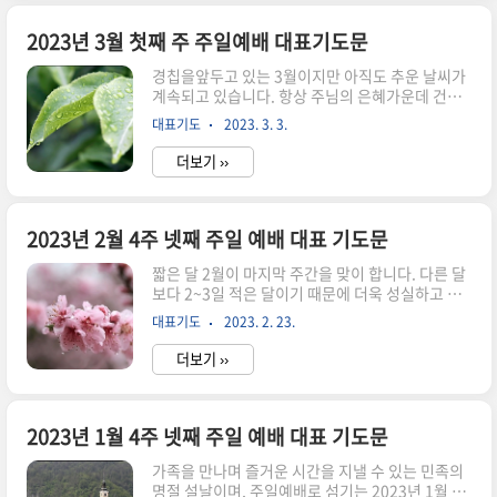
욱 절실하게 나아가는 모습의 변화가 있으면 좋겠
습니다. 항상 주님의 은혜속에서 복된 3월이 되시
2023년 3월 첫째 주 주일예배 대표기도문
기를 기도하면서 2023년 3월 둘째 주 주일예배 대
경칩을앞두고 있는 3월이지만 아직도 추운 날씨가
표기도문을 준비했습니다. 사랑의 하나님 아버지!
계속되고 있습니다. 항상 주님의 은혜가운데 건강
오늘 주일에 감사와 겸손으로 예배를 올려드립니
하시고 성령충만한 삶을 누리시기를 기도합니다.
다. 만물의 창조자이시며 사랑으로 품어주시며 보
대표기도
2023. 3. 3.
사순절기간을 보다 경건하게 보내기 위해서 나름대
호하여 주시고, 복음으로 살아가게 하신 귀한 은혜
로 준비하는 마음으로 지내고 계실것입니다. 부활
와 축복에 감사드립니다. 우리가 하나님의 ..
더보기 ››
의 소망을 누리며 살아갈 수 있는 우리의 복된 심령
이 더욱 감사함으로 살아가야 하겠습니다. 3월 첫
째주 주일예배 대표기도문을 올려드립니다. 창조
주 하나님 아버지! 하나님의 크신 은혜에 감사를 드
2023년 2월 4주 넷째 주일 예배 대표 기도문
립니다, 죄로 죽을 수밖에 없는 우리를 위해 독생자
짧은 달 2월이 마지막 주간을 맞이 합니다. 다른 달
를 보내주셔서 구원해 주시고 예수님의 사랑으로
보다 2~3일 적은 달이기 때문에 더욱 성실하고 알
살아갈 수 있도록 은혜를 베풀어 주심에 감사드립
차게 보내고 싶은 생각이 듭니다. 튀르키예와 시리
니다. 하나님의 사랑은 끝이 없음을 고백합니다. 우
대표기도
2023. 2. 23.
아의 지진으로 많은 사람들이 숨지고 러시아의 침
리가 살아가는 세상은 질병과 전쟁 그리고 지진 등
공으로 발발한 우크라이나 전쟁은 세상을 어지럽게
으로 너무 많은 혼란에 처해 있고 전에 없던..
더보기 ››
하면서 불안감을 지속시키고 있습니다. 이런 때일
수록 하나님을 믿는 우리들은 더욱 믿음을 굳게 세
우고 주님을 의지하면서 충만한 은혜를 누리시고 2
월의 마지막 주간을 잘 마무리 하시길 바랍니다. 만
2023년 1월 4주 넷째 주일 예배 대표 기도문
물이 소생하는 3월을 기대하는 마음으로 기다리면
가족을 만나며 즐거운 시간을 지낼 수 있는 민족의
서 2023년 2월 4주 넷째 주일 예배 대표 기도문을
명절 설날이며, 주일예배로 섬기는 2023년 1월 4
준비하였습니다. 만군의 여호와 아버지 하나님! 오