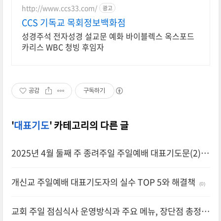
가능
http://www.ccs33.com/
광고
CCS 기독교 목회정보백화점
성경주석 전자성경 설교문 예화 바이블렉스 옥스포드
카리스 WBC 청빙 후임자
공감
구독하기
'
대표기도
' 카테고리의 다른 글
2025년 4월 둘째 주 종려주일 주일예배 대표기도문(2)
(0)
개신교 주일예배 대표기도자의 실수 TOP 5와 해결책
(0)
교회 주일 점심식사 운영방식과 주요 메뉴, 장단점 총정리