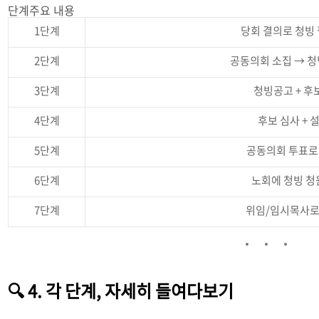
단계주요 내용
1단계
당회 결의로 청빙
2단계
공동의회 소집 → 
3단계
청빙공고 + 후
4단계
후보 심사 + 
5단계
공동의회 투표로
6단계
노회에 청빙 청
7단계
위임/임시목사로
🔍 4. 각 단계, 자세히 들여다보기